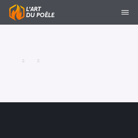
Entretien poêle à granule CMG
Marseille
Accueil
Blog
Posts Tagged "Entretien poêle à granule CMG Marseille"
Entretien et ramonage
poêle à granule CMG